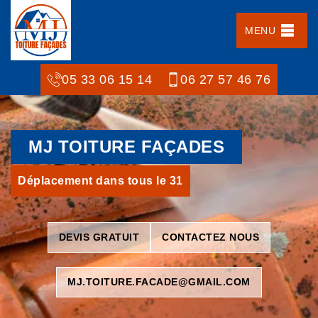
MENU
05 33 06 15 14
06 27 57 46 76
MJ TOITURE FAÇADES
Déplacement dans tous le 31
DEVIS GRATUIT
CONTACTEZ NOUS
MJ.TOITURE.FACADE@GMAIL.COM