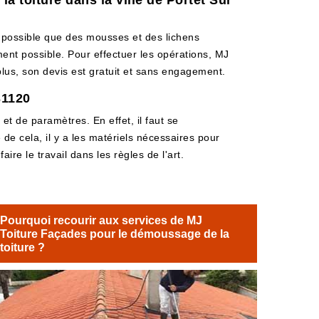
a toiture dans la ville de Portet Sur
st possible que des mousses et des lichens
ment possible. Pour effectuer les opérations, MJ
 plus, son devis est gratuit et sans engagement.
31120
t de paramètres. En effet, il faut se
 de cela, il y a les matériels nécessaires pour
ire le travail dans les règles de l'art.
Pourquoi recourir aux services de MJ
Toiture Façades pour le démoussage de la
toiture ?