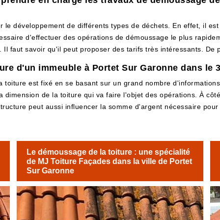
 prendre en charge les travaux de démoussage de l
ur le développement de différents types de déchets. En effet, il e
nécessaire d'effectuer des opérations de démoussage le plus rapide
Il faut savoir qu'il peut proposer des tarifs très intéressants. De
ture d'un immeuble à Portet Sur Garonne dans le 
toiture est fixé en se basant sur un grand nombre d'informations e
dimension de la toiture qui va faire l'objet des opérations. À côté
 structure peut aussi influencer la somme d'argent nécessaire pour fa
Le démoussage de la toiture : une spécialité
de MJ Toiture Façades dans la ville de Portet
Sur Garonne