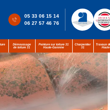
05 33 06 15 14
06 27 57 46 76
ture
Démoussage
Peinture sur toiture 31
Charpentier
Travaux de
de toiture 31
Haute-Garonne
31
Haute