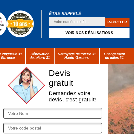
ÊTRE RAPPELÉ
VOIR NOS RÉALISATIONS
 zinguerie 31
Rénovation
Nettoyage de toiture 31
Changement
-Garonne
de toiture 31
Haute-Garonne
de tuiles 31
Devis
gratuit
Demandez votre
devis, c'est gratuit!