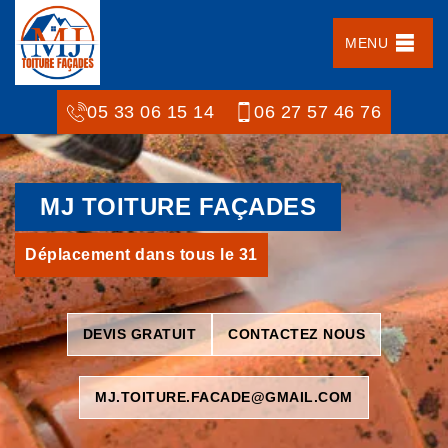
MENU
05 33 06 15 14
06 27 57 46 76
MJ TOITURE FAÇADES
Déplacement dans tous le 31
DEVIS GRATUIT
CONTACTEZ NOUS
MJ.TOITURE.FACADE@GMAIL.COM