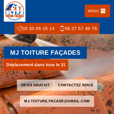
MENU
05 33 06 15 14
06 27 57 46 76
MJ TOITURE FAÇADES
Déplacement dans tous le 31
DEVIS GRATUIT
CONTACTEZ NOUS
MJ.TOITURE.FACADE@GMAIL.COM