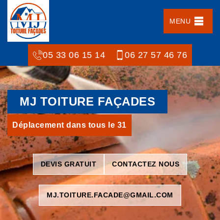
MENU
05 33 06 15 14
06 27 57 46 76
MJ TOITURE FAÇADES
Déplacement dans tous le 31
DEVIS GRATUIT
CONTACTEZ NOUS
MJ.TOITURE.FACADE@GMAIL.COM