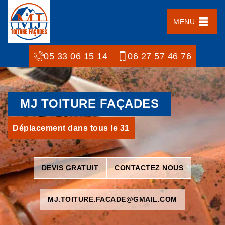
MENU
05 33 06 15 14
06 27 57 46 76
MJ TOITURE FAÇADES
Déplacement dans tous le 31
DEVIS GRATUIT
CONTACTEZ NOUS
MJ.TOITURE.FACADE@GMAIL.COM