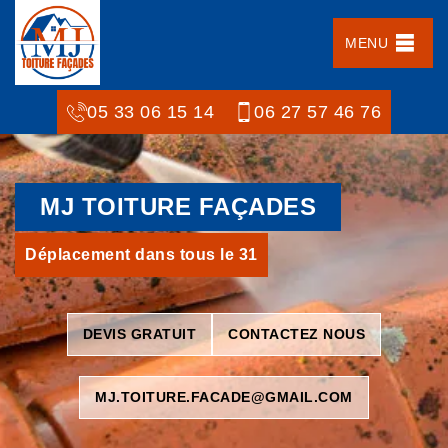
MENU
05 33 06 15 14
06 27 57 46 76
MJ TOITURE FAÇADES
Déplacement dans tous le 31
DEVIS GRATUIT
CONTACTEZ NOUS
MJ.TOITURE.FACADE@GMAIL.COM