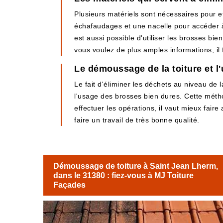
Plusieurs matériels sont nécessaires pour ef
échafaudages et une nacelle pour accéder à l
est aussi possible d'utiliser les brosses bi
vous voulez de plus amples informations, il f
Le démoussage de la toiture et l
Le fait d'éliminer les déchets au niveau de 
l'usage des brosses bien dures. Cette méth
effectuer les opérations, il vaut mieux fair
faire un travail de très bonne qualité.
Démoussage de toiture à Saint Jean Lherm,
dans le 31380 : fiez-vous à MJ Toiture
Façades