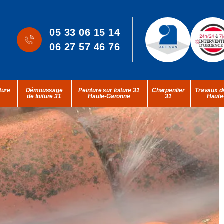
05 33 06 15 14
06 27 57 46 76
ture
Démoussage
Peinture sur toiture 31
Charpentier
Travaux de
de toiture 31
Haute-Garonne
31
Haute