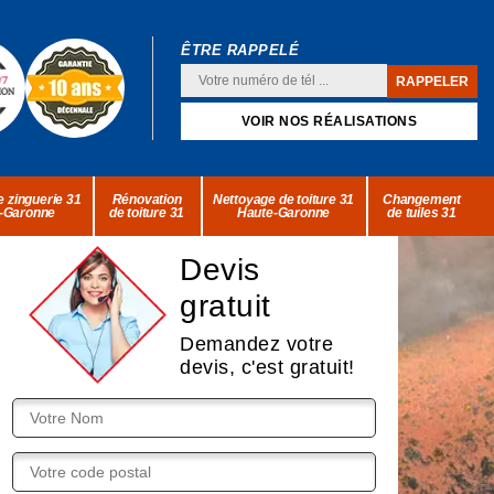
ÊTRE RAPPELÉ
VOIR NOS RÉALISATIONS
 zinguerie 31
Rénovation
Nettoyage de toiture 31
Changement
-Garonne
de toiture 31
Haute-Garonne
de tuiles 31
Devis
gratuit
Demandez votre
devis, c'est gratuit!