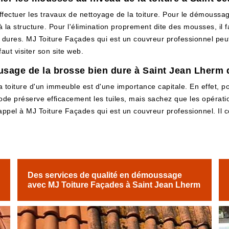
fectuer les travaux de nettoyage de la toiture. Pour le démoussage,
a structure. Pour l'élimination proprement dite des mousses, il fau
en dures. MJ Toiture Façades qui est un couvreur professionnel peut
aut visiter son site web.
'usage de la brosse bien dure à Saint Jean Lherm 
la toiture d'un immeuble est d'une importance capitale. En effet, p
ode préserve efficacement les tuiles, mais sachez que les opérat
e appel à MJ Toiture Façades qui est un couvreur professionnel. Il
Des services de qualité en démoussage
avec MJ Toiture Façades à Saint Jean Lherm