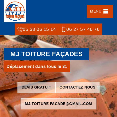
MENU
05 33 06 15 14
06 27 57 46 76
MJ TOITURE FAÇADES
Déplacement dans tous le 31
DEVIS GRATUIT
CONTACTEZ NOUS
MJ.TOITURE.FACADE@GMAIL.COM