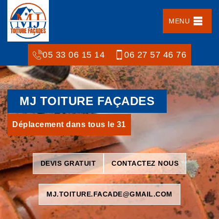
MENU
05 33 06 15 14
06 27 57 46 76
MJ TOITURE FAÇADES
Déplacement dans tous le 31
DEVIS GRATUIT
CONTACTEZ NOUS
MJ.TOITURE.FACADE@GMAIL.COM