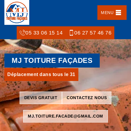
MENU
05 33 06 15 14
06 27 57 46 76
MJ TOITURE FAÇADES
Déplacement dans tous le 31
DEVIS GRATUIT
CONTACTEZ NOUS
MJ.TOITURE.FACADE@GMAIL.COM