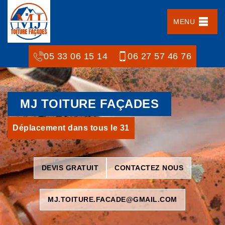
MENU
05 33 06 15 14
06 27 57 46 76
MJ TOITURE FAÇADES
Déplacement dans tous le 31
DEVIS GRATUIT
CONTACTEZ NOUS
MJ.TOITURE.FACADE@GMAIL.COM