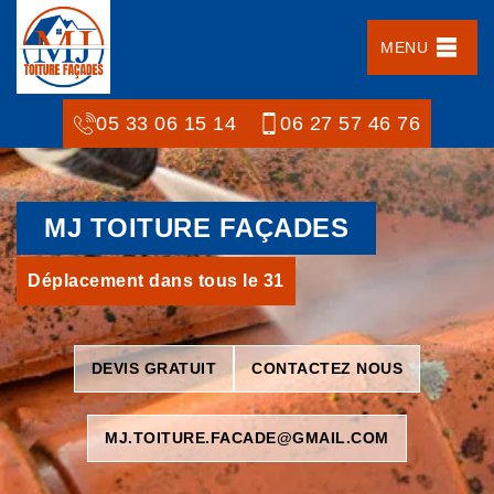
MENU
05 33 06 15 14
06 27 57 46 76
MJ TOITURE FAÇADES
Déplacement dans tous le 31
DEVIS GRATUIT
CONTACTEZ NOUS
MJ.TOITURE.FACADE@GMAIL.COM