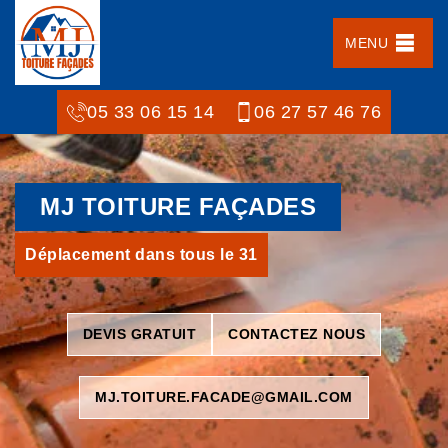
MENU
05 33 06 15 14
06 27 57 46 76
MJ TOITURE FAÇADES
Déplacement dans tous le 31
DEVIS GRATUIT
CONTACTEZ NOUS
MJ.TOITURE.FACADE@GMAIL.COM