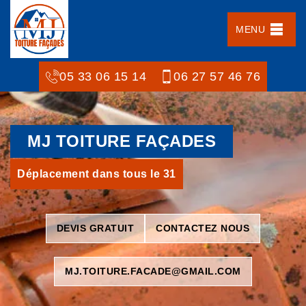
MENU
05 33 06 15 14
06 27 57 46 76
MJ TOITURE FAÇADES
Déplacement dans tous le 31
DEVIS GRATUIT
CONTACTEZ NOUS
MJ.TOITURE.FACADE@GMAIL.COM