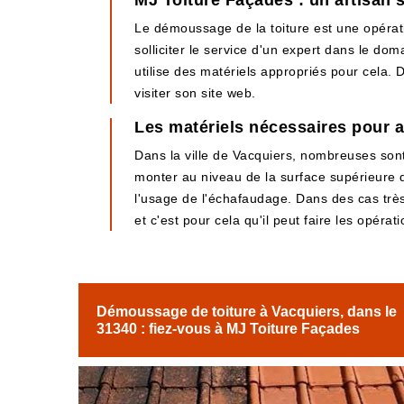
MJ Toiture Façades : un artisan s
Le démoussage de la toiture est une opération
solliciter le service d'un expert dans le do
utilise des matériels appropriés pour cela. De
visiter son site web.
Les matériels nécessaires pour 
Dans la ville de Vacquiers, nombreuses sont
monter au niveau de la surface supérieure de 
l'usage de l'échafaudage. Dans des cas très 
et c'est pour cela qu'il peut faire les opérati
Démoussage de toiture à Vacquiers, dans le
31340 : fiez-vous à MJ Toiture Façades