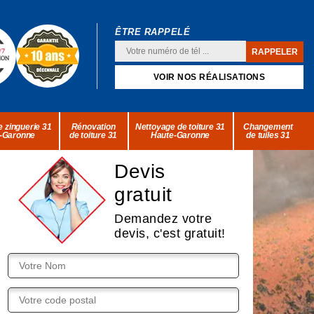
ÊTRE RAPPELÉ
VOIR NOS RÉALISATIONS
 zinguerie 31
Rénovation
Nettoyage de toiture 31
Changement
-Garonne
de toiture 31
Haute-Garonne
de tuiles 31
Devis
gratuit
Demandez votre
devis, c'est gratuit!