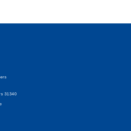
iers
ers 31340
e