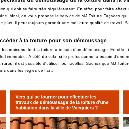
pécialiste du démoussage de la toiture dans la vi
 qui doit se faire très régulièrement. En effet, pour faire effectu
maine. Ainsi, on vous propose le service de MJ Toiture Façades qui
 plus, il peut toujours garantir une meilleure qualité de travail. Si
accéder à la toiture pour son démoussage
 les maisons dont la toiture a besoin d'un démoussage. En effet, i
l'immeuble. À côté de cela, si le professionnel a besoin d'une meil
rares, il est possible d'utiliser les nacelles. Sachez que MJ Toit
ons dans les règles de l'art.
Vers qui se tourner pour effectuer les
travaux de démoussage de la toiture d'une
habitation dans la ville de Vacquiers ?