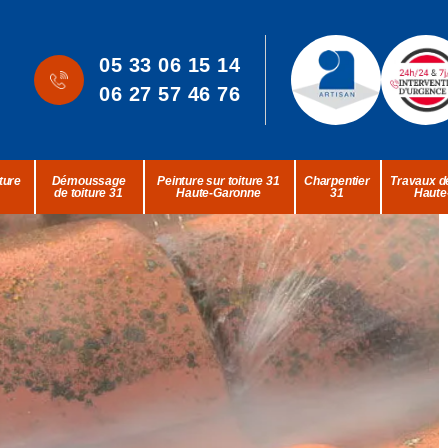
05 33 06 15 14
06 27 57 46 76
ture
Démoussage
Peinture sur toiture 31
Charpentier
Travaux de
de toiture 31
Haute-Garonne
31
Haute