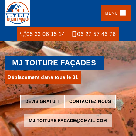
MENU
05 33 06 15 14
06 27 57 46 76
MJ TOITURE FAÇADES
Déplacement dans tous le 31
DEVIS GRATUIT
CONTACTEZ NOUS
MJ.TOITURE.FACADE@GMAIL.COM