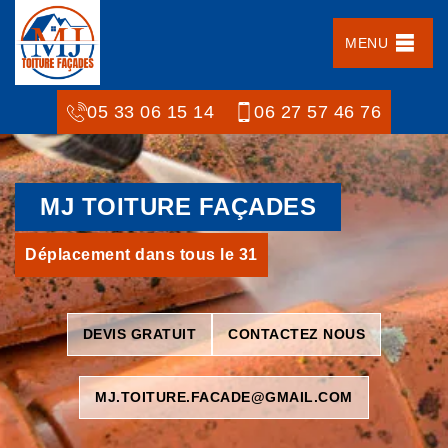
MENU
05 33 06 15 14
06 27 57 46 76
MJ TOITURE FAÇADES
Déplacement dans tous le 31
DEVIS GRATUIT
CONTACTEZ NOUS
MJ.TOITURE.FACADE@GMAIL.COM