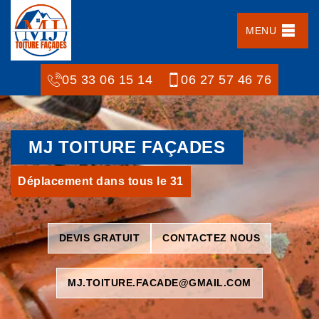
MENU
05 33 06 15 14
06 27 57 46 76
MJ TOITURE FAÇADES
Déplacement dans tous le 31
DEVIS GRATUIT
CONTACTEZ NOUS
MJ.TOITURE.FACADE@GMAIL.COM