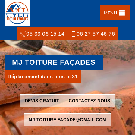
MENU
05 33 06 15 14
06 27 57 46 76
MJ TOITURE FAÇADES
Déplacement dans tous le 31
DEVIS GRATUIT
CONTACTEZ NOUS
MJ.TOITURE.FACADE@GMAIL.COM