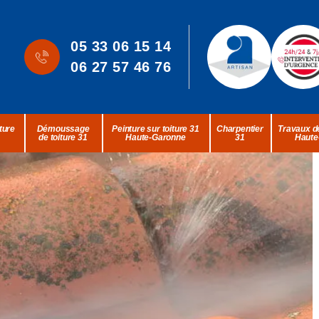
05 33 06 15 14
06 27 57 46 76
ture
Démoussage
Peinture sur toiture 31
Charpentier
Travaux de
de toiture 31
Haute-Garonne
31
Haute