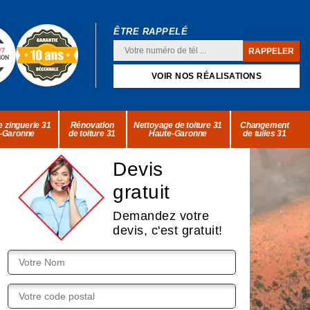
ÊTRE RAPPELÉ
VOIR NOS RÉALISATIONS
 zinguerie 31
Rénovation
Nettoyage de toiture 31
Changement
-Garonne
de toiture 31
Haute-Garonne
de tuiles 31
Devis
gratuit
Demandez votre
devis, c'est gratuit!