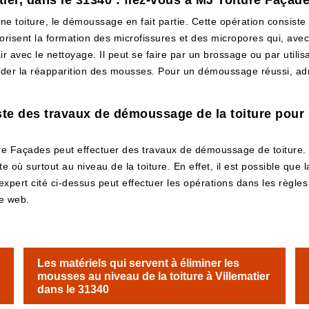
ier, dans le 31340 : fiez-vous à MJ Toiture Façad
une toiture, le démoussage en fait partie. Cette opération consiste
isent la formation des microfissures et des micropores qui, avec l
r avec le nettoyage. Il peut se faire par un brossage ou par utilisa
arder la réapparition des mousses. Pour un démoussage réussi, a
te des travaux de démoussage de la toiture pour la
e Façades peut effectuer des travaux de démoussage de toiture. 
 où surtout au niveau de la toiture. En effet, il est possible que
l'expert cité ci-dessus peut effectuer les opérations dans les règle
te web.
Les matériels qui servent à éliminer les
mousses au niveau de la toiture à Villematier
dans le 31340