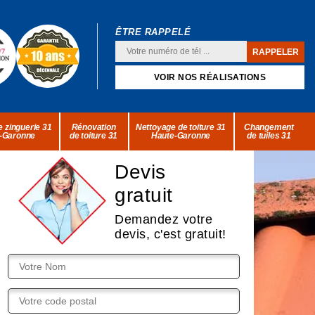
ÊTRE RAPPELÉ
VOIR NOS RÉALISATIONS
 zinguerie 31
Rénovation
Nettoyage de toiture 31
Changement
-Garonne
de toiture 31
Haute-Garonne
de tuiles 31
Devis
gratuit
Demandez votre
devis, c'est gratuit!