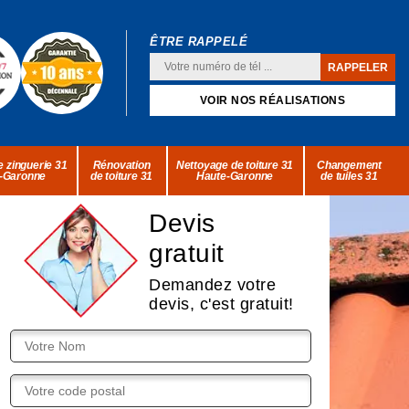
ÊTRE RAPPELÉ
VOIR NOS RÉALISATIONS
 zinguerie 31
Rénovation
Nettoyage de toiture 31
Changement
-Garonne
de toiture 31
Haute-Garonne
de tuiles 31
Devis
gratuit
Demandez votre
devis, c'est gratuit!