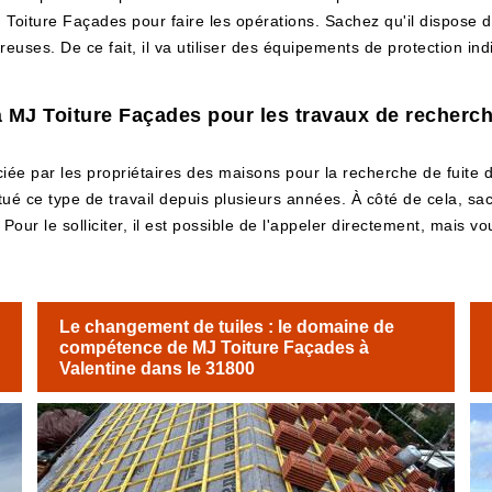
 Toiture Façades pour faire les opérations. Sachez qu'il dispose 
euses. De ce fait, il va utiliser des équipements de protection ind
à MJ Toiture Façades pour les travaux de recherche 
iée par les propriétaires des maisons pour la recherche de fuite de
ctué ce type de travail depuis plusieurs années. À côté de cela, s
Pour le solliciter, il est possible de l'appeler directement, mais v
Le changement de tuiles : le domaine de
compétence de MJ Toiture Façades à
Valentine dans le 31800