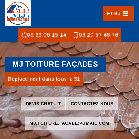
MENU
05 33 06 15 14
06 27 57 46 76
MJ TOITURE FAÇADES
Déplacement dans tous le 31
DEVIS GRATUIT
CONTACTEZ NOUS
MJ.TOITURE.FACADE@GMAIL.COM