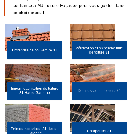
confiance à MJ Toiture Façades pour vous guider dans
ce choix crucial.
Vérification et recherche fuite
Entreprise de couverture 31
de toiture 31
Impermeabilisation de toiture
Démoussage de toiture 31
31 Haute-Garonne
Peinture sur toiture 31 Haute-
Charpentier 31
Garonne