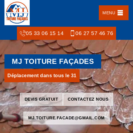
MENU
05 33 06 15 14
06 27 57 46 76
MJ TOITURE FAÇADES
Déplacement dans tous le 31
DEVIS GRATUIT
CONTACTEZ NOUS
MJ.TOITURE.FACADE@GMAIL.COM