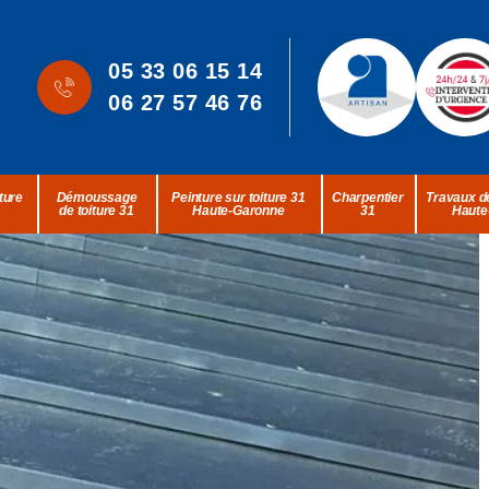
05 33 06 15 14
06 27 57 46 76
ture
Démoussage
Peinture sur toiture 31
Charpentier
Travaux de
de toiture 31
Haute-Garonne
31
Haute