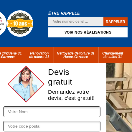
ÊTRE RAPPELÉ
VOIR NOS RÉALISATIONS
 zinguerie 31
Rénovation
Nettoyage de toiture 31
Changement
-Garonne
de toiture 31
Haute-Garonne
de tuiles 31
Devis
gratuit
Demandez votre
devis, c'est gratuit!