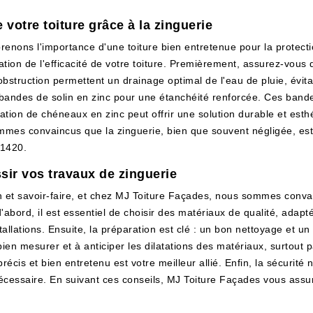
 votre toiture grâce à la zinguerie
enons l'importance d'une toiture bien entretenue pour la protect
ration de l'efficacité de votre toiture. Premièrement, assurez-vous
obstruction permettent un drainage optimal de l'eau de pluie, évita
es bandes de solin en zinc pour une étanchéité renforcée. Ces bandes
llation de chéneaux en zinc peut offrir une solution durable et est
es convaincus que la zinguerie, bien que souvent négligée, est un
31420.
sir vos travaux de zinguerie
ion et savoir-faire, et chez MJ Toiture Façades, nous sommes conv
 d'abord, il est essentiel de choisir des matériaux de qualité, adap
tallations. Ensuite, la préparation est clé : un bon nettoyage et u
ien mesurer et à anticiper les dilatations des matériaux, surtout
récis et bien entretenu est votre meilleur allié. Enfin, la sécurité
 nécessaire. En suivant ces conseils, MJ Toiture Façades vous assu