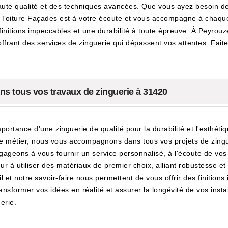
haute qualité et des techniques avancées. Que vous ayez besoin de 
 Toiture Façades est à votre écoute et vous accompagne à chaque 
finitions impeccables et une durabilité à toute épreuve. À Peyrouze
 offrant des services de zinguerie qui dépassent vos attentes. Fai
s tous vos travaux de zinguerie à 31420
rtance d'une zinguerie de qualité pour la durabilité et l'esthéti
e métier, nous vous accompagnons dans tous vos projets de zinguer
ageons à vous fournir un service personnalisé, à l'écoute de vos 
r à utiliser des matériaux de premier choix, alliant robustesse et
et notre savoir-faire nous permettent de vous offrir des finitions 
sformer vos idées en réalité et assurer la longévité de vos insta
erie.