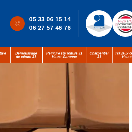
05 33 06 15 14
06 27 57 46 76
ture
Démoussage
Peinture sur toiture 31
Charpentier
Travaux de
de toiture 31
Haute-Garonne
31
Haute