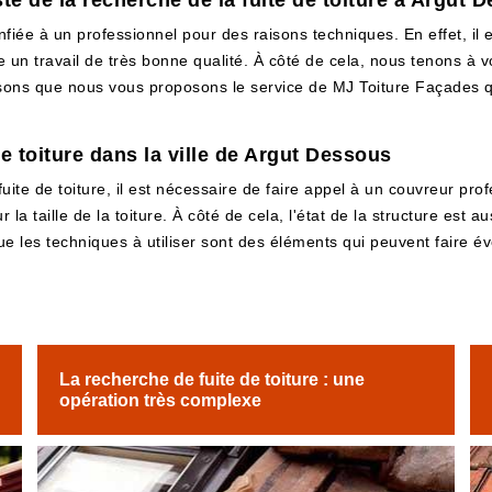
te de la recherche de la fuite de toiture à Argut 
onfiée à un professionnel pour des raisons techniques. En effet, il 
e un travail de très bonne qualité. À côté de cela, nous tenons à 
sons que nous vous proposons le service de MJ Toiture Façades qu
de toiture dans la ville de Argut Dessous
ite de toiture, il est nécessaire de faire appel à un couvreur profes
ur la taille de la toiture. À côté de cela, l'état de la structure est
que les techniques à utiliser sont des éléments qui peuvent faire 
La recherche de fuite de toiture : une
opération très complexe