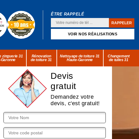
ÊTRE RAPPELÉ
VOIR NOS RÉALISATIONS
 zinguerie 31
Rénovation
Nettoyage de toiture 31
Changement
-Garonne
de toiture 31
Haute-Garonne
de tuiles 31
Devis
gratuit
Demandez votre
devis, c'est gratuit!