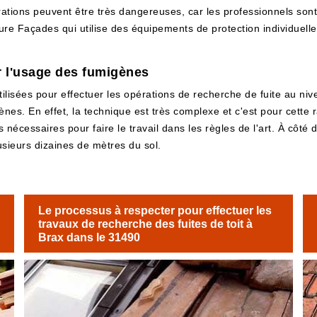
pérations peuvent être très dangereuses, car les professionnels so
ture Façades qui utilise des équipements de protection individuelle o
r l'usage des fumigènes
lisées pour effectuer les opérations de recherche de fuite au nive
nes. En effet, la technique est très complexe et c'est pour cette ra
écessaires pour faire le travail dans les règles de l'art. À côté 
lusieurs dizaines de mètres du sol.
Le processus à respecter pour effectuer les
travaux de recherche des fuites de toit à
Brax dans le 31490