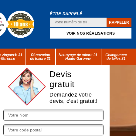
ÊTRE RAPPELÉ
VOIR NOS RÉALISATIONS
 zinguerie 31
Rénovation
Nettoyage de toiture 31
Changement
-Garonne
de toiture 31
Haute-Garonne
de tuiles 31
Devis
gratuit
Demandez votre
devis, c'est gratuit!