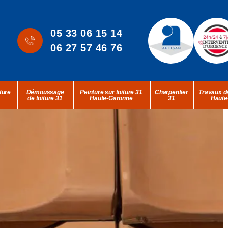
05 33 06 15 14
06 27 57 46 76
ture
Démoussage
Peinture sur toiture 31
Charpentier
Travaux de
de toiture 31
Haute-Garonne
31
Haute