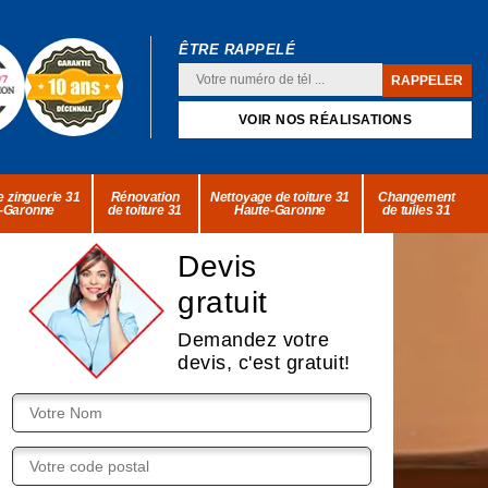
ÊTRE RAPPELÉ
VOIR NOS RÉALISATIONS
 zinguerie 31
Rénovation
Nettoyage de toiture 31
Changement
-Garonne
de toiture 31
Haute-Garonne
de tuiles 31
Devis
gratuit
Demandez votre
devis, c'est gratuit!