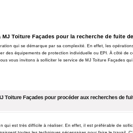
 à MJ Toiture Façades pour la recherche de fuite d
ration qui se démarque par sa complexité. En effet, les opération
liser des équipements de protection individuelle ou EPI. À côté de c
nous vous invitons à solliciter le service de MJ Toiture Façades qu
à MJ Toiture Façades pour procéder aux recherches de fui
ui est très difficile à réaliser. En effet, il est préférable de sollic
nnaissent toutes les techniques nécessaires pour faire le travail.