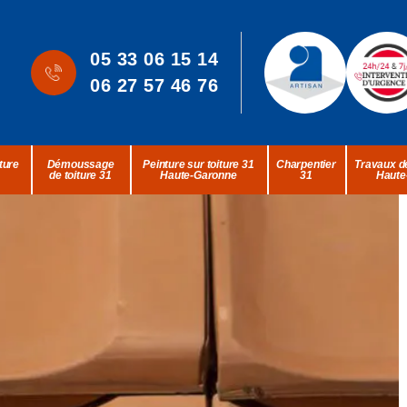
05 33 06 15 14
06 27 57 46 76
ture
Démoussage
Peinture sur toiture 31
Charpentier
Travaux de
de toiture 31
Haute-Garonne
31
Haute