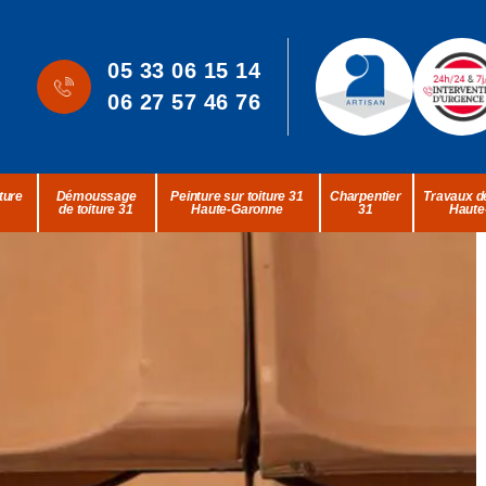
05 33 06 15 14
06 27 57 46 76
ture
Démoussage
Peinture sur toiture 31
Charpentier
Travaux de
de toiture 31
Haute-Garonne
31
Haute