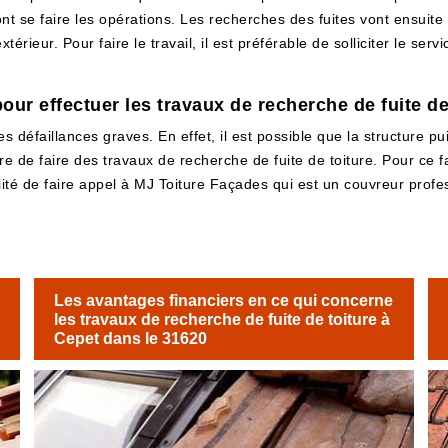
ont se faire les opérations. Les recherches des fuites vont ensuit
xtérieur. Pour faire le travail, il est préférable de solliciter le s
pour effectuer les travaux de recherche de fuite de
es défaillances graves. En effet, il est possible que la structure p
re de faire des travaux de recherche de fuite de toiture. Pour ce f
té de faire appel à MJ Toiture Façades qui est un couvreur profess
Les avantages financiers en ce qui concerne
les travaux de recherche de fuite de toiture à
Cepet dans le 31620