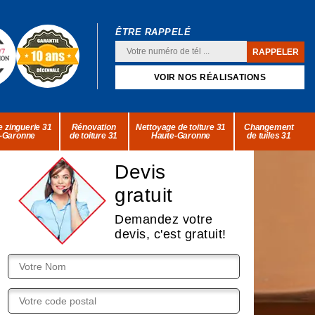
ÊTRE RAPPELÉ
VOIR NOS RÉALISATIONS
 zinguerie 31
Rénovation
Nettoyage de toiture 31
Changement
-Garonne
de toiture 31
Haute-Garonne
de tuiles 31
Devis
gratuit
Demandez votre
devis, c'est gratuit!