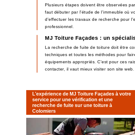
Plusieurs étapes doivent être observées par l
faut débuter par l'étude de l'immeuble où v
d'effectuer les travaux de recherche pour l'e
professionnel.
MJ Toiture Façades : un spécialis
La recherche de fuite de toiture doit être c
techniques et toutes les méthodes pour fair
équipements appropriés. C'est pour ces rai
contacter, il vaut mieux visiter son site web.
L’expérience de MJ Toiture Façades à votre
service pour une vérification et une
recherche de fuite sur une toiture à
Colomiers