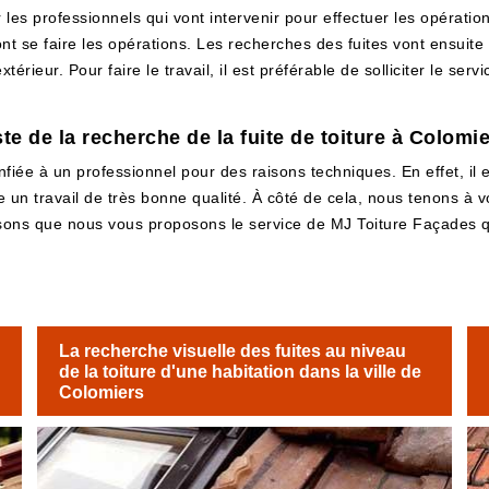
es professionnels qui vont intervenir pour effectuer les opérations
ont se faire les opérations. Les recherches des fuites vont ensuit
xtérieur. Pour faire le travail, il est préférable de solliciter le s
te de la recherche de la fuite de toiture à Colomi
onfiée à un professionnel pour des raisons techniques. En effet, il 
e un travail de très bonne qualité. À côté de cela, nous tenons à 
sons que nous vous proposons le service de MJ Toiture Façades qu
La recherche visuelle des fuites au niveau
de la toiture d'une habitation dans la ville de
Colomiers