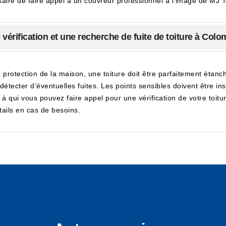
essaire de faire appel à un couvreur professionnel à l'image de MJ 
érification et une recherche de fuite de toiture à Colo
a protection de la maison, une toiture doit être parfaitement étan
 détecter d’éventuelles fuites. Les points sensibles doivent être i
 à qui vous pouvez faire appel pour une vérification de votre toitu
ails en cas de besoins.