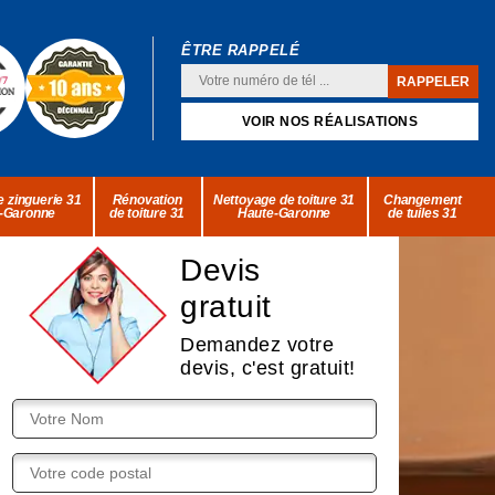
ÊTRE RAPPELÉ
VOIR NOS RÉALISATIONS
 zinguerie 31
Rénovation
Nettoyage de toiture 31
Changement
-Garonne
de toiture 31
Haute-Garonne
de tuiles 31
Devis
gratuit
Demandez votre
devis, c'est gratuit!