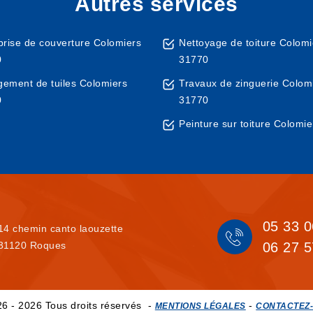
Autres services
prise de couverture Colomiers
Nettoyage de toiture Colomi
0
31770
ement de tuiles Colomiers
Travaux de zinguerie Colom
0
31770
Peinture sur toiture Colomi
05 33 0
14 chemin canto laouzette
31120 Roques
06 27 5
6 - 2026 Tous droits réservés -
-
MENTIONS LÉGALES
CONTACTEZ