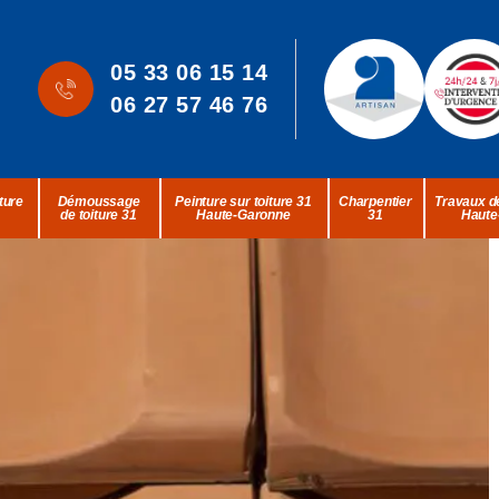
05 33 06 15 14
06 27 57 46 76
ture
Démoussage
Peinture sur toiture 31
Charpentier
Travaux de
de toiture 31
Haute-Garonne
31
Haute