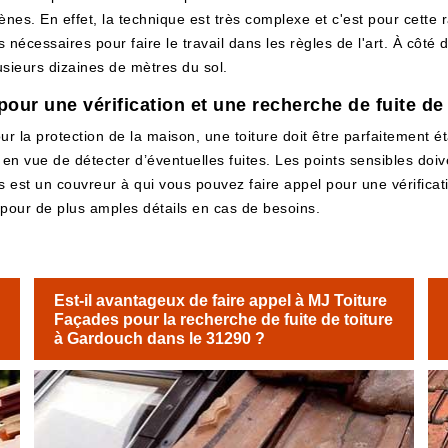
nes. En effet, la technique est très complexe et c'est pour cette ra
écessaires pour faire le travail dans les règles de l'art. À côté 
lusieurs dizaines de mètres du sol.
our une vérification et une recherche de fuite de
ur la protection de la maison, une toiture doit être parfaitement 
, en vue de détecter d’éventuelles fuites. Les points sensibles do
des est un couvreur à qui vous pouvez faire appel pour une vérifica
 pour de plus amples détails en cas de besoins.
Est-il avantageux de faire appel à MJ Toiture
Façades pour la recherche de fuite de toiture
à Gardouch dans le 31290 ?