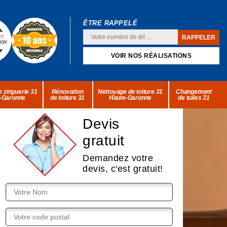
ÊTRE RAPPELÉ
VOIR NOS RÉALISATIONS
 zinguerie 31
Rénovation
Nettoyage de toiture 31
Changement
-Garonne
de toiture 31
Haute-Garonne
de tuiles 31
Devis
gratuit
Demandez votre
devis, c'est gratuit!