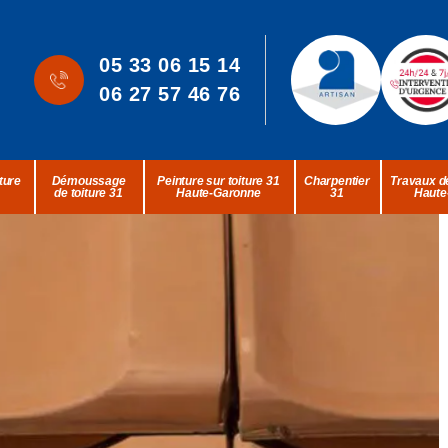
05 33 06 15 14
06 27 57 46 76
ture
Démoussage
Peinture sur toiture 31
Charpentier
Travaux de
de toiture 31
Haute-Garonne
31
Haute