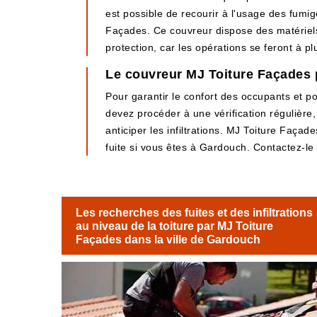
est possible de recourir à l'usage des fumigè
Façades. Ce couvreur dispose des matériels n
protection, car les opérations se feront à p
Le couvreur MJ Toiture Façades p
Pour garantir le confort des occupants et po
devez procéder à une vérification régulière
anticiper les infiltrations. MJ Toiture Faça
fuite si vous êtes à Gardouch. Contactez-le
Les recherches des fuites et des infiltrations
au niveau de la toiture par MJ Toiture
Façades dans la ville de Gardouch