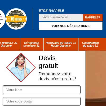
ÊTRE RAPPELÉ
VOIR NOS RÉALISATIONS
 zinguerie 31
Rénovation
Nettoyage de toiture 31
Changement
-Garonne
de toiture 31
Haute-Garonne
de tuiles 31
Devis
gratuit
Demandez votre
devis, c'est gratuit!