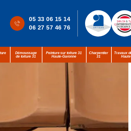
05 33 06 15 14
06 27 57 46 76
ture
Démoussage
Peinture sur toiture 31
Charpentier
Travaux de
de toiture 31
Haute-Garonne
31
Haute