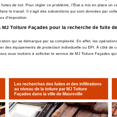
 fuites de toit. Pour régler ce problème, l'État a mis en place un
re le travail. Il s'agit des subventions qui sont données par collec
aux d'imposition.
à MJ Toiture Façades pour la recherche de fuite de
ration qui se démarque par sa complexité. En effet, les opération
liser des équipements de protection individuelle ou EPI. À côté de c
nous vous invitons à solliciter le service de MJ Toiture Façades qu
Les recherches des fuites et des infiltrations
au niveau de la toiture par MJ Toiture
Façades dans la ville de Maureville