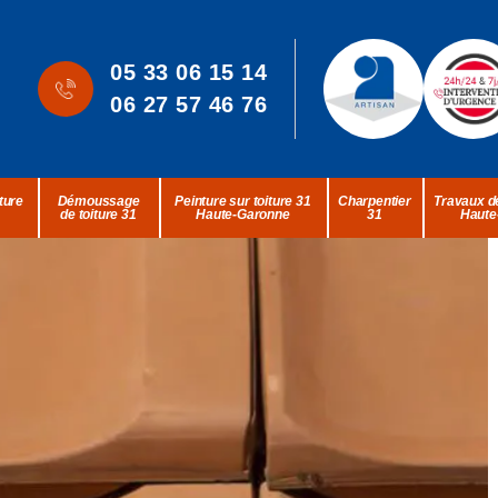
05 33 06 15 14
06 27 57 46 76
ture
Démoussage
Peinture sur toiture 31
Charpentier
Travaux de
de toiture 31
Haute-Garonne
31
Haute