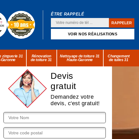
ÊTRE RAPPELÉ
VOIR NOS RÉALISATIONS
 zinguerie 31
Rénovation
Nettoyage de toiture 31
Changement
-Garonne
de toiture 31
Haute-Garonne
de tuiles 31
Devis
gratuit
Demandez votre
devis, c'est gratuit!