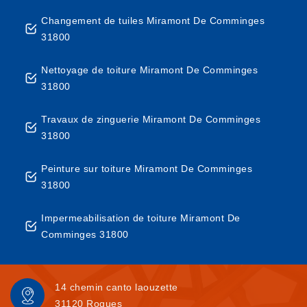
Changement de tuiles Miramont De Comminges
31800
Nettoyage de toiture Miramont De Comminges
31800
Travaux de zinguerie Miramont De Comminges
31800
Peinture sur toiture Miramont De Comminges
31800
Impermeabilisation de toiture Miramont De
Comminges 31800
14 chemin canto laouzette
31120 Roques