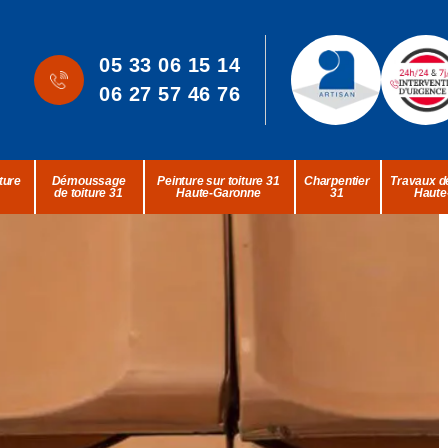
05 33 06 15 14
06 27 57 46 76
ture
Démoussage
Peinture sur toiture 31
Charpentier
Travaux de
de toiture 31
Haute-Garonne
31
Haute