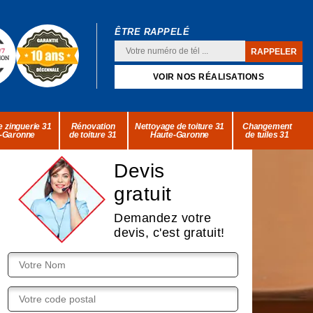
ÊTRE RAPPELÉ
VOIR NOS RÉALISATIONS
 zinguerie 31
Rénovation
Nettoyage de toiture 31
Changement
-Garonne
de toiture 31
Haute-Garonne
de tuiles 31
Devis
gratuit
Demandez votre
devis, c'est gratuit!