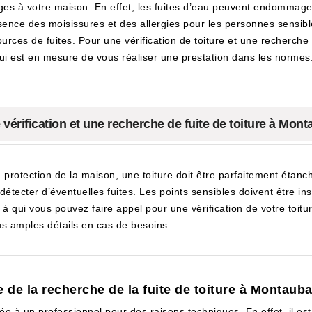
ges à votre maison. En effet, les fuites d’eau peuvent endommager
sence des moisissures et des allergies pour les personnes sensibl
 sources de fuites. Pour une vérification de toiture et une recherc
qui est en mesure de vous réaliser une prestation dans les norme
vérification et une recherche de fuite de toiture à Mo
a protection de la maison, une toiture doit être parfaitement étan
 détecter d’éventuelles fuites. Les points sensibles doivent être i
 à qui vous pouvez faire appel pour une vérification de votre toitu
s amples détails en cas de besoins.
e de la recherche de la fuite de toiture à Montau
fiée à un professionnel pour des raisons techniques. En effet, il es