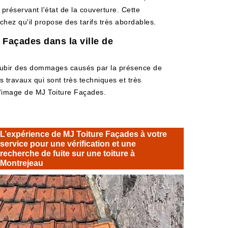
n préservant l'état de la couverture. Cette
chez qu'il propose des tarifs très abordables.
e Façades dans la ville de
s subir des dommages causés par la présence de
s travaux qui sont très techniques et très
à l'image de MJ Toiture Façades.
L’expérience de MJ Toiture Façades à votre
service pour une vérification et une
recherche de fuite sur une toiture à
Montrejeau