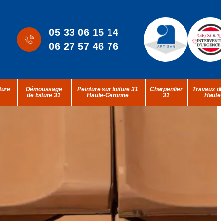
05 33 06 15 14
06 27 57 46 76
ture
Démoussage
Peinture sur toiture 31
Charpentier
Travaux de
de toiture 31
Haute-Garonne
31
Haute