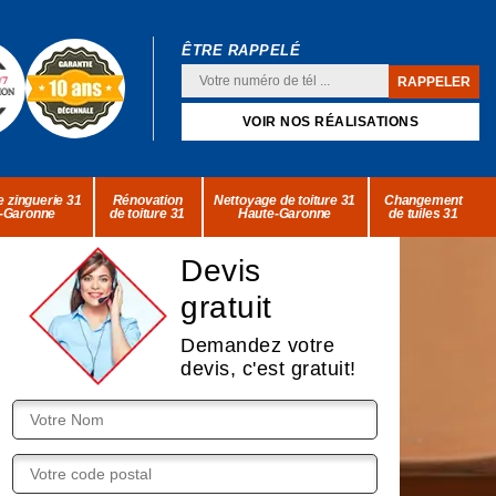
ÊTRE RAPPELÉ
VOIR NOS RÉALISATIONS
 zinguerie 31
Rénovation
Nettoyage de toiture 31
Changement
-Garonne
de toiture 31
Haute-Garonne
de tuiles 31
Devis
gratuit
Demandez votre
devis, c'est gratuit!