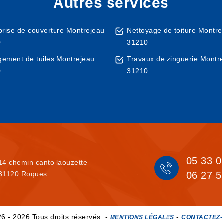
Autres services
prise de couverture Montrejeau
Nettoyage de toiture Montr
0
31210
ement de tuiles Montrejeau
Travaux de zinguerie Montr
0
31210
05 33 0
14 chemin canto laouzette
31120 Roques
06 27 5
6 - 2026 Tous droits réservés -
-
MENTIONS LÉGALES
CONTACTEZ