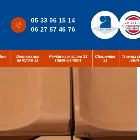
05 33 06 15 14
06 27 57 46 76
ture
Démoussage
Peinture sur toiture 31
Charpentier
Travaux de
de toiture 31
Haute-Garonne
31
Haute