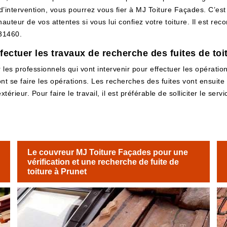
 d’intervention, vous pourrez vous fier à MJ Toiture Façades. C’es
hauteur de vos attentes si vous lui confiez votre toiture. Il est 
 31460.
ectuer les travaux de recherche des fuites de toi
es professionnels qui vont intervenir pour effectuer les opérations
ont se faire les opérations. Les recherches des fuites vont ensuit
xtérieur. Pour faire le travail, il est préférable de solliciter le s
Le couvreur MJ Toiture Façades pour une
vérification et une recherche de fuite de
toiture à Prunet