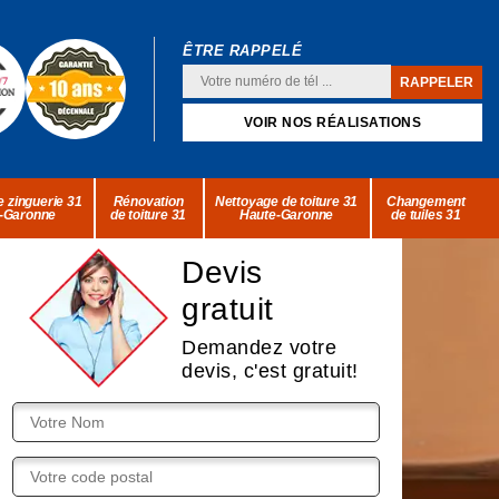
ÊTRE RAPPELÉ
VOIR NOS RÉALISATIONS
 zinguerie 31
Rénovation
Nettoyage de toiture 31
Changement
-Garonne
de toiture 31
Haute-Garonne
de tuiles 31
Devis
gratuit
Demandez votre
devis, c'est gratuit!