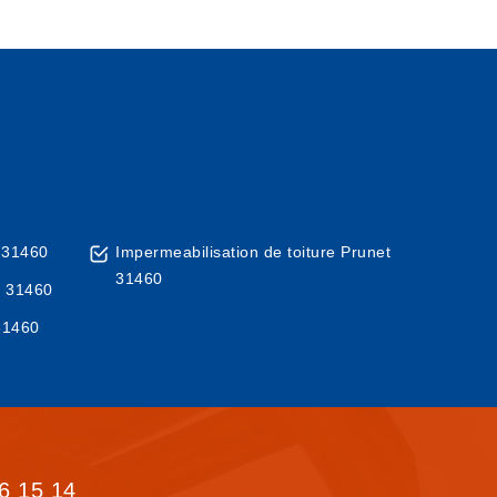
t 31460
Impermeabilisation de toiture Prunet
31460
t 31460
 31460
6 15 14