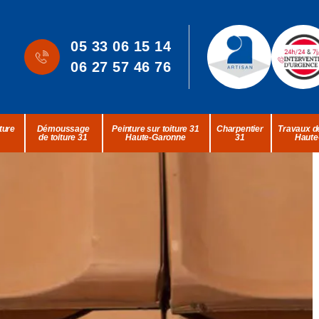
05 33 06 15 14
06 27 57 46 76
ture
Démoussage
Peinture sur toiture 31
Charpentier
Travaux de
de toiture 31
Haute-Garonne
31
Haute