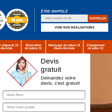
ÊTRE RAPPELÉ
VOIR NOS RÉALISATIONS
 zinguerie 31
Rénovation
Nettoyage de toiture 31
Changement
-Garonne
de toiture 31
Haute-Garonne
de tuiles 31
Devis
gratuit
Demandez votre
devis, c'est gratuit!