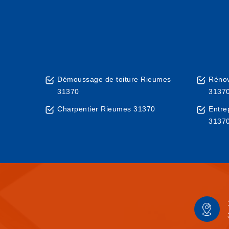
Démoussage de toiture Rieumes
Rénov
31370
3137
Charpentier Rieumes 31370
Entre
3137