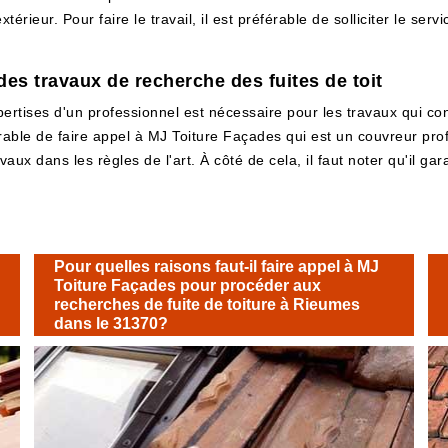
xtérieur. Pour faire le travail, il est préférable de solliciter le s
des travaux de recherche des fuites de toit
pertises d'un professionnel est nécessaire pour les travaux qui c
férable de faire appel à MJ Toiture Façades qui est un couvreur pro
vaux dans les règles de l'art. À côté de cela, il faut noter qu'il ga
Pour quelles raisons faut-il faire appel à MJ
Toiture Façades pour procéder aux
recherches de fuite de toiture à Rieumes
dans le 31370?