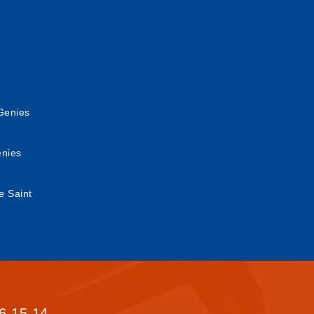
Genies
enies
e Saint
6 15 14