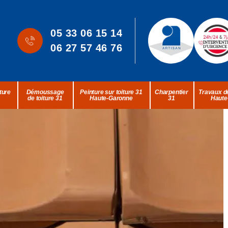
05 33 06 15 14
06 27 57 46 76
ture
Démoussage
Peinture sur toiture 31
Charpentier
Travaux de
de toiture 31
Haute-Garonne
31
Haute