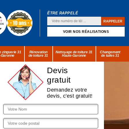
ÊTRE RAPPELÉ
VOIR NOS RÉALISATIONS
 zinguerie 31
Rénovation
Nettoyage de toiture 31
Changement
-Garonne
de toiture 31
Haute-Garonne
de tuiles 31
Devis
gratuit
Demandez votre
devis, c'est gratuit!