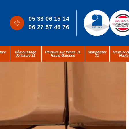
05 33 06 15 14
06 27 57 46 76
ture
Démoussage
Peinture sur toiture 31
Charpentier
Travaux de
de toiture 31
Haute-Garonne
31
Haute