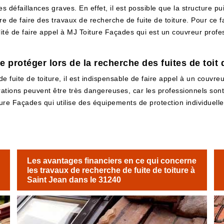
es défaillances graves. En effet, il est possible que la structure p
re de faire des travaux de recherche de fuite de toiture. Pour ce f
té de faire appel à MJ Toiture Façades qui est un couvreur profess
 protéger lors de la recherche des fuites de toit d
e fuite de toiture, il est indispensable de faire appel à un couvreu
pérations peuvent être très dangereuses, car les professionnels so
ture Façades qui utilise des équipements de protection individuelle o
Les avantages financiers en ce qui concerne
les travaux de recherche de fuite de toiture à
Saint Jean dans le 31240