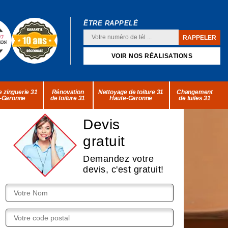
ÊTRE RAPPELÉ
VOIR NOS RÉALISATIONS
 zinguerie 31
Rénovation
Nettoyage de toiture 31
Changement
-Garonne
de toiture 31
Haute-Garonne
de tuiles 31
Devis
gratuit
Demandez votre
devis, c'est gratuit!