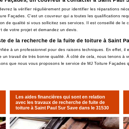
ure Façades, un couvreur à contacter à Saint Paul 
devrez la vérifier régulièrement pour identifier les réparations néc
re Façades. C’est un couvreur qui a toutes les qualifications requ
on de qualité si vous sollicitez ses services. Il est conseillé de le
rt de votre projet et demandez un devis.
te de la recherche de la fuite de toiture à Saint 
onfiée à un professionnel pour des raisons techniques. En effet, il 
e un travail de très bonne qualité. À côté de cela, nous tenons à 
sons que nous vous proposons le service de MJ Toiture Façades qu
Les aides financières qui sont en relation
avec les travaux de recherche de fuite de
toiture à Saint Paul Sur Save dans le 31530