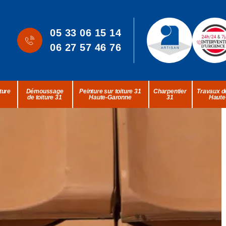
05 33 06 15 14
06 27 57 46 76
ture
Démoussage
Peinture sur toiture 31
Charpentier
Travaux de
de toiture 31
Haute-Garonne
31
Haute