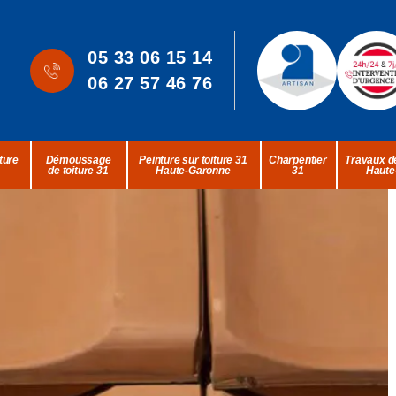
05 33 06 15 14
06 27 57 46 76
ture
Démoussage
Peinture sur toiture 31
Charpentier
Travaux de
de toiture 31
Haute-Garonne
31
Haute