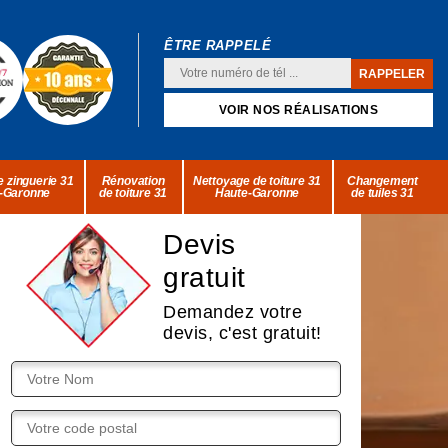
ÊTRE RAPPELÉ
VOIR NOS RÉALISATIONS
 zinguerie 31
Rénovation
Nettoyage de toiture 31
Changement
-Garonne
de toiture 31
Haute-Garonne
de tuiles 31
Devis
gratuit
Demandez votre
devis, c'est gratuit!