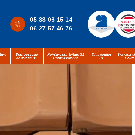
05 33 06 15 14
06 27 57 46 76
ture
Démoussage
Peinture sur toiture 31
Charpentier
Travaux de
de toiture 31
Haute-Garonne
31
Haute