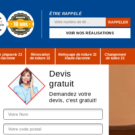
ÊTRE RAPPELÉ
VOIR NOS RÉALISATIONS
 zinguerie 31
Rénovation
Nettoyage de toiture 31
Changement
-Garonne
de toiture 31
Haute-Garonne
de tuiles 31
Devis
gratuit
Demandez votre
devis, c'est gratuit!