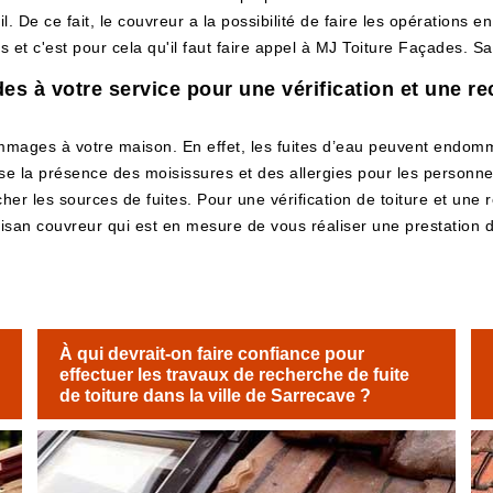
l. De ce fait, le couvreur a la possibilité de faire les opérations e
 et c'est pour cela qu'il faut faire appel à MJ Toiture Façades. Sa
s à votre service pour une vérification et une rec
ommages à votre maison. En effet, les fuites d’eau peuvent endomm
e la présence des moisissures et des allergies pour les personne
ercher les sources de fuites. Pour une vérification de toiture et un
isan couvreur qui est en mesure de vous réaliser une prestation 
À qui devrait-on faire confiance pour
effectuer les travaux de recherche de fuite
de toiture dans la ville de Sarrecave ?