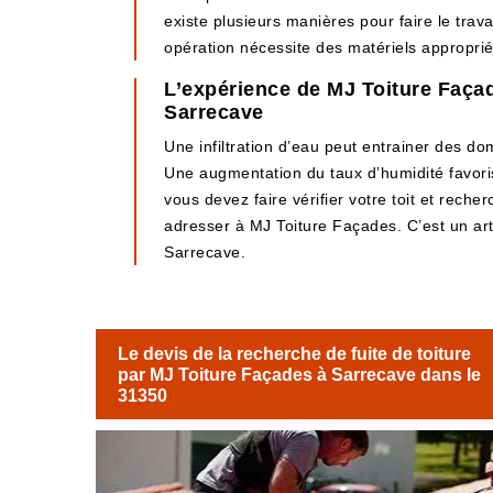
existe plusieurs manières pour faire le travai
opération nécessite des matériels appropriés
L’expérience de MJ Toiture Façade
Sarrecave
Une infiltration d’eau peut entrainer des d
Une augmentation du taux d’humidité favoris
vous devez faire vérifier votre toit et rech
adresser à MJ Toiture Façades. C’est un art
Sarrecave.
Le devis de la recherche de fuite de toiture
par MJ Toiture Façades à Sarrecave dans le
31350