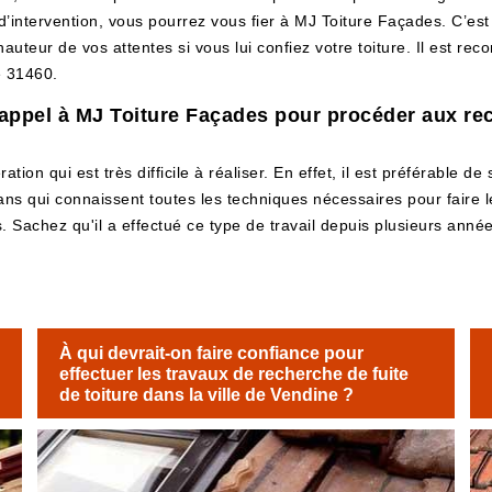
 d’intervention, vous pourrez vous fier à MJ Toiture Façades. C’es
hauteur de vos attentes si vous lui confiez votre toiture. Il est 
e 31460.
e appel à MJ Toiture Façades pour procéder aux rec
ion qui est très difficile à réaliser. En effet, il est préférable de s
isans qui connaissent toutes les techniques nécessaires pour faire l
Sachez qu'il a effectué ce type de travail depuis plusieurs années
À qui devrait-on faire confiance pour
effectuer les travaux de recherche de fuite
de toiture dans la ville de Vendine ?