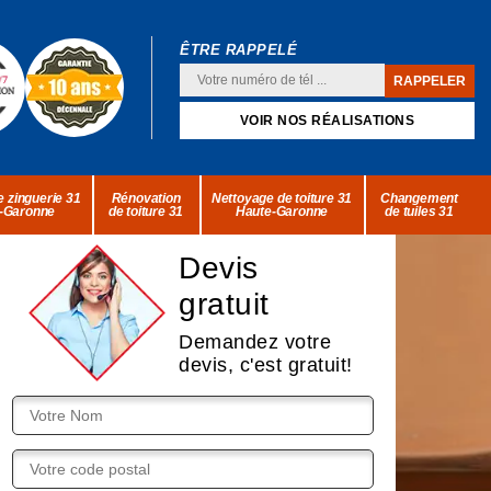
ÊTRE RAPPELÉ
VOIR NOS RÉALISATIONS
 zinguerie 31
Rénovation
Nettoyage de toiture 31
Changement
-Garonne
de toiture 31
Haute-Garonne
de tuiles 31
Devis
gratuit
Demandez votre
devis, c'est gratuit!