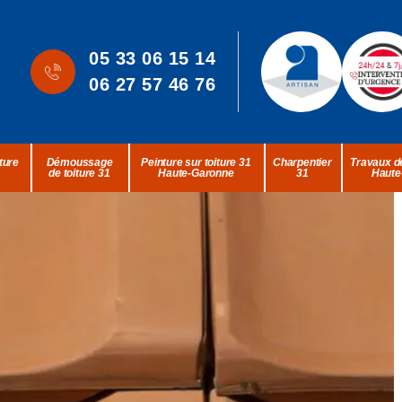
05 33 06 15 14
06 27 57 46 76
ture
Démoussage
Peinture sur toiture 31
Charpentier
Travaux de
de toiture 31
Haute-Garonne
31
Haute