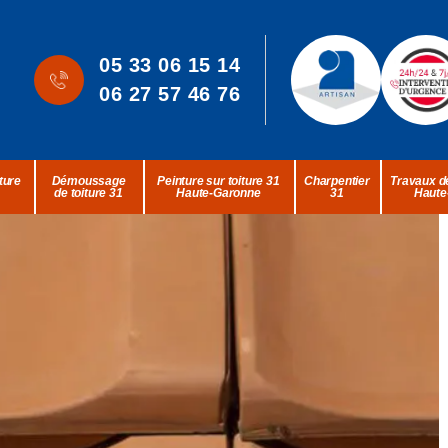
05 33 06 15 14
06 27 57 46 76
ture
Démoussage
Peinture sur toiture 31
Charpentier
Travaux de
de toiture 31
Haute-Garonne
31
Haute