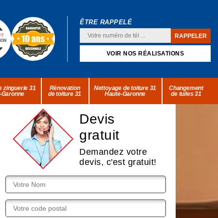
ÊTRE RAPPELÉ
VOIR NOS RÉALISATIONS
 zinguerie 31
Rénovation
Nettoyage de toiture 31
Changement
-Garonne
de toiture 31
Haute-Garonne
de tuiles 31
Devis
gratuit
Demandez votre
devis, c'est gratuit!