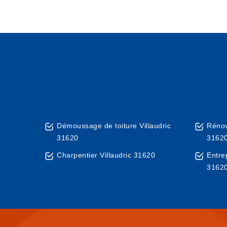
Démoussage de toiture Villaudric
Rénova
31620
3162
Charpentier Villaudric 31620
Entre
3162