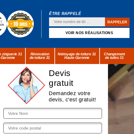
ÊTRE RAPPELÉ
VOIR NOS RÉALISATIONS
 zinguerie 31
Rénovation
Nettoyage de toiture 31
Changement
-Garonne
de toiture 31
Haute-Garonne
de tuiles 31
Devis
gratuit
Demandez votre
devis, c'est gratuit!