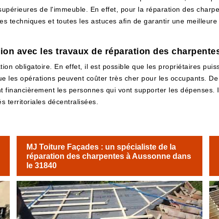
upérieures de l'immeuble. En effet, pour la réparation des charpent
les techniques et toutes les astuces afin de garantir une meilleure 
tion avec les travaux de réparation des charpente
on obligatoire. En effet, il est possible que les propriétaires pui
que les opérations peuvent coûter très cher pour les occupants. De 
 financièrement les personnes qui vont supporter les dépenses. Il 
s territoriales décentralisées.
MJ Toiture Façades : un spécialiste de la
réparation des charpentes à Aussonne dans
le 31840