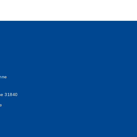
onne
nne 31840
e