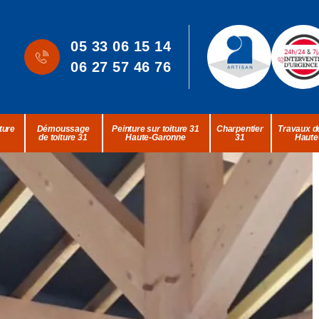
05 33 06 15 14
06 27 57 46 76
ture
Démoussage
Peinture sur toiture 31
Charpentier
Travaux de
de toiture 31
Haute-Garonne
31
Haute