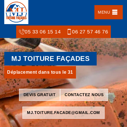
MENU
05 33 06 15 14
06 27 57 46 76
MJ TOITURE FAÇADES
Déplacement dans tous le 31
DEVIS GRATUIT
CONTACTEZ NOUS
MJ.TOITURE.FACADE@GMAIL.COM