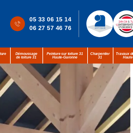
05 33 06 15 14
06 27 57 46 76
ture
Démoussage
Peinture sur toiture 31
Charpentier
Travaux de
de toiture 31
Haute-Garonne
31
Haute