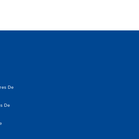
res De
es De
e