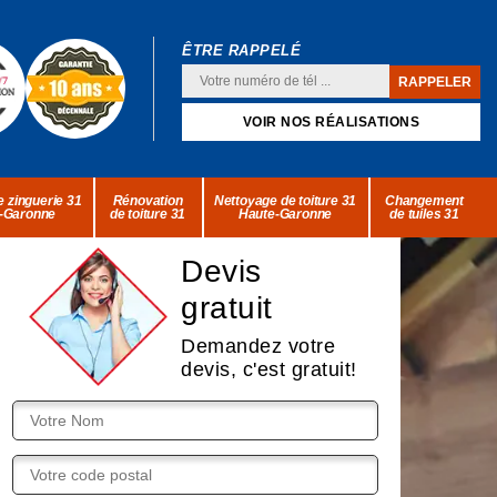
ÊTRE RAPPELÉ
VOIR NOS RÉALISATIONS
 zinguerie 31
Rénovation
Nettoyage de toiture 31
Changement
-Garonne
de toiture 31
Haute-Garonne
de tuiles 31
Devis
gratuit
Demandez votre
devis, c'est gratuit!