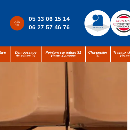
05 33 06 15 14
06 27 57 46 76
ture
Démoussage
Peinture sur toiture 31
Charpentier
Travaux de
de toiture 31
Haute-Garonne
31
Haute