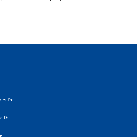
res De
es De
e