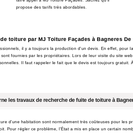
faire appel à MJ Toiture Façades. Sachez qu'il
propose des tarifs très abordables.
e de toiture par MJ Toiture Façades à Bagneres D
sionnels, il y a toujours la production d'un devis. En effet, pour 
 sont fournies par les propriétaires. Lors de leur visite du site w
nnelles. Il faut rappeler le fait que le devis est toujours gratuit. 
rne les travaux de recherche de fuite de toiture à Bagn
iture d'une habitation sont normalement très coûteuses pour les pro
oit. Pour régler ce problème, l'État a mis en place un certain nom