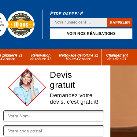
ÊTRE RAPPELÉ
VOIR NOS RÉALISATIONS
 zinguerie 31
Rénovation
Nettoyage de toiture 31
Changement
-Garonne
de toiture 31
Haute-Garonne
de tuiles 31
Devis
gratuit
Demandez votre
devis, c'est gratuit!